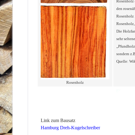
Rosenholz 
den rosenä
Rosenholz i
Rosenholz, 
Die Holzfar
sehr selte
„Pfundholz“
sondern z.B
Quelle: Wik
Rosenholz
Link zum Bausatz
Hamburg Dreh-Kugelschreiber