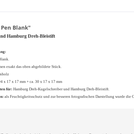
 Pen Blank"
nd Hamburg Dreh-Bleistift
ang:
Blank.
en exakt das oben abgebildete Stück.
nholz
94 x 17 x 17 mm + ca. 30 x 17 x 17 mm
ten für:
Hamburg Dreh-Kugelschreiber und Hamburg Dreh-Bleistift.
n:
als Feuchtigkeitsschutz und zur besseren fotografischen Darstellung wurde die 