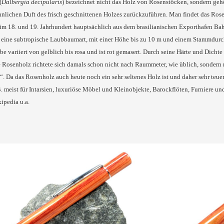
(
Dalbergia decipularis
) bezeichnet nicht das Holz von Rosenstöcken, sondern gehö
hnlichen Duft des frisch geschnittenen Holzes zurückzuführen. Man findet das Ro
m 18. und 19. Jahrhundert hauptsächlich aus dem brasilianischen Exporthafen Bahi
eine subtropische Laubbaumart, mit einer Höhe bis zu 10 m und einem Stammdurchme
be variiert von gelblich bis rosa und ist rot gemasert. Durch seine Härte und Dichte l
ne Rosenholz richtete sich damals schon nicht nach Raummeter, wie üblich, sonder
. Da das Rosenholz auch heute noch ein sehr seltenes Holz ist und daher sehr teuer
. meist für Intarsien, luxuriöse Möbel und Kleinobjekte, Barockflöten, Furniere un
ipedia u.a.