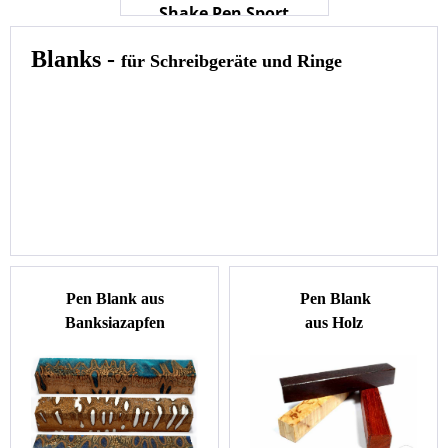
Shake Pen Sport
Bausatz HH Patronenroller
CE2
Blanks -
für Schreibgeräte und Ringe
Ersatzteile und Zubehör
Bauanleitung
-
Bausatz Shake Pen Sport
- Ersatzteile
- Zubehör
Klick
Pen Blank aus
Pen Blank
Banksiazapfen
aus Holz