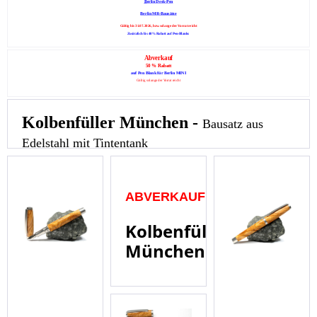
B
erlin Desk-Pen
Berlin MR-Bausätze
Gültig bis 31.07.2026, bzw. solange der Vorrat reicht
Zusätzlich bis 40% Rabatt auf Pen-Blanks
Abverkauf
50 % Rabatt
auf
Pen Blank für Berlin MINI
Gültig solange der Vorrat reicht
Kolbenfüller München -
Bausatz aus
Edelstahl mit Tintentank
ABVERKAUF
Kolbenfüller
München