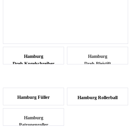
Bausatz Köln Bleistift
Ersatzteile und Zubehör
Ersatzteile und Zubehör
Bauanleitung
Bauanleitung
Hamburg
Hamburg
Dreh-Kugelschreiber
Dreh-Bleistift
A
BVERKAUF
Hamburg Füller
Hamburg Rollerball
AUSVERKAUFT
Hamburg
Patronenroller
Bausatz HH Dreh-Bleistift