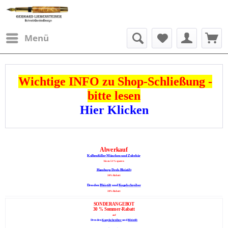
Menü
Wichtige INFO zu Shop-Schließung -
bitte lesen
Hier Klicken
Abverkauf
Kolbenfüller München und Zubehör
bis zu 51 % sparen
Hamburg Dreh-Bleistift
30% Rabatt
Dresden
Bleistift
und
Kugelschreiber
30% Rabatt
SONDERANGEBOT
30 % Sommer-Rabatt
auf
Dresden
Kugelschreiber
und
Bleistift