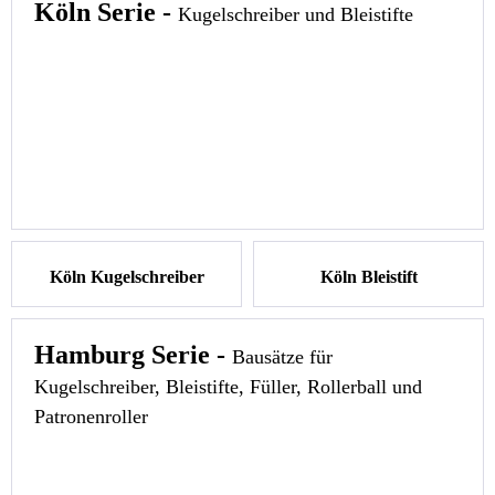
Köln Serie -
Kugelschreiber und Bleistifte
Bausatz Dresden
Bausatz Dresden Bleistift
Kugelschreiber
Ersatzteile und Zubehör
Ersatzteile und Zubehör
Bauanleitung
Bauanleitung
Köln Kugelschreiber
Köln Bleistift
Hamburg Serie -
Bausätze für
Kugelschreiber, Bleistifte, Füller, Rollerball und
Patronenroller
Bausatz Köln Kugelschreiber