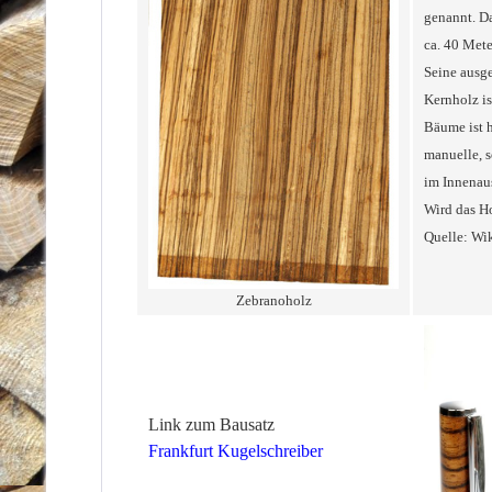
genannt. D
ca. 40 Mete
Seine ausge
Kernholz is
Bäume ist h
manuelle, s
im Innenaus
Wird das Ho
Quelle: Wik
Zebranoholz
Link zum Bausatz
Frankfurt Kugelschreiber