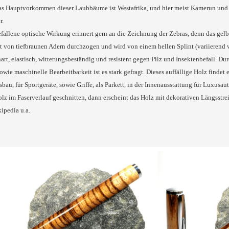
as Hauptvorkommen dieser Laubbäume ist Westafrika, und hier meist Kamerun un
r.
fallene optische Wirkung erinnert gern an die Zeichnung der Zebras, denn das gelb
t von tiefbraunen Adern durchzogen und wird von einem hellen Splint (variierend 
art, elastisch, witterungsbeständig und resistent gegen Pilz und Insektenbefall. 
owie maschinelle Bearbeitbarkeit ist es stark gefragt. Dieses auffällige Holz findet 
bau, für Sportgeräte, sowie Griffe, als Parkett, in der Innenausstattung für Luxus
lz im Faserverlauf geschnitten, dann erscheint das Holz mit dekorativen Längsstrei
ipedia u.a.