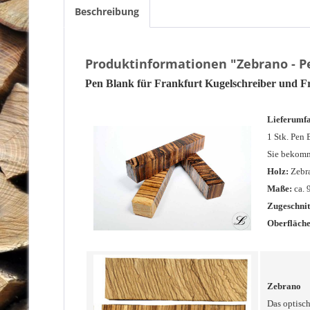
Beschreibung
Produktinformationen "Zebrano - P
Pen
Blank für Frankfurt Kugelschreiber und Fra
Lieferumf
1 Stk. Pen 
Sie bekomm
Holz:
Zebr
Maße:
ca.
Zugeschnit
Oberfläche
Zebrano
Das optisch