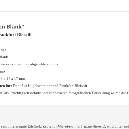
en Blank"
nkfurt Bleistift
ang:
Blank.
en exakt das oben abgebildete Stück.
ano
97 x 17 x 17 mm
ten für:
Frankfurt Kugelschreiber und Frankfurt Bleistift
n:
als Feuchtigkeitsschutz und zur besseren fotografischen Darstellung wurde die O
 sehr interessante Edelholz Zebrano (
Microberlinia brazzavillensis
), wird unter a