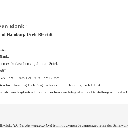
Pen Blank"
nd Hamburg Dreh-Bleistift
ang:
Blank.
en exakt das oben abgebildete Stück.
dill
94 x 17 x 17 mm + ca. 30 x 17 x 17 mm
ten für:
Hamburg Dreh-Kugelschreiber und Hamburg Dreh-Bleistift.
n:
als Feuchtigkeitsschutz und zur besseren fotografischen Darstellung wurde die 
ll-Holz (
Dalbergia melanoxylon)
ist in trockenen Savannengebieten der Sahel- u