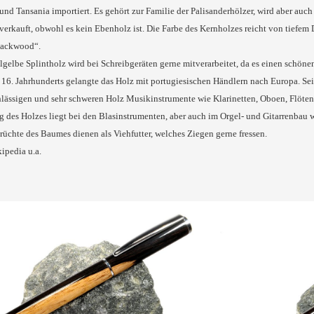
nd Tansania importiert. Es gehört zur Familie der Palisanderhölzer, wird aber a
erkauft, obwohl es kein Ebenholz ist. Die Farbe des Kernholzes reicht von tiefem
lackwood“.
llgelbe Splintholz wird bei Schreibgeräten gerne mitverarbeitet, da es einen schön
16. Jahrhunderts gelangte das Holz mit portugiesischen Händlern nach Europa. Se
lässigen und sehr schweren Holz Musikinstrumente wie Klarinetten, Oboen, Flöten
des Holzes liegt bei den Blasinstrumenten, aber auch im Orgel- und Gitarrenbau w
üchte des Baumes dienen als Viehfutter, welches Ziegen gerne fressen.
ipedia u.a.