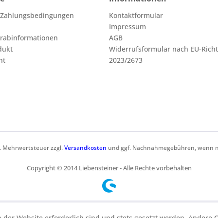
 Zahlungsbedingungen
Kontaktformular
Impressum
orabinformationen
AGB
dukt
Widerrufsformular nach EU-Richt
ht
2023/2673
zl. Mehrwertsteuer zzgl.
Versandkosten
und ggf. Nachnahmegebühren, wenn ni
Copyright © 2014 Liebensteiner - Alle Rechte vorbehalten
b der Website erforderlich sind und stets gesetzt werden. Andere C