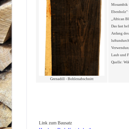
Mosambik u
Ebenholz“ v
„African B
Das fast he
Anfang des 
luftundurch
Verwendung 
Laub und Fr
Quelle: Wik
Grenadill - Bohlenabschnitt
Link zum Bausatz