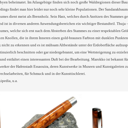
byen beheimatet. Im Atlasgebirge finden sich noch große Waldregionen dieser Baum
rdings findet man hier leider nur noch sehr kleine Populationen. Der Sandarakbau
umes dient meist als Brennholz. Sein Harz, welches durch Anritzen des Stammes g
nd ist in diversen anderen Anwendungsbereichen ein wichtiger Bestandteil. Thuja 
mes, welche sich erst nach dem Absterben des Stammes zu einer respektablen Größe
ten Knollen, die in ihrem Inneren einen gold-braunen Farbton mit dunklen Punkten
ck nicht zu erkennen und es ist mühsam Altbestände unter der Erdoberfläche aufzu
nuierlich beschnitten oder gar niedergebrannt, um eine Wertsteigerung zu erzielen. 
nd entfaltet einen interessanten Duft bei der Bearbeitung. Marokko ist bekannt für
rker der Hafenstadt Essaouira, deren Kunstwerke in Museen und Kunstgalerien zu be
rechselarbeiten, für Schmuck und in der Kunsttischlerei.
ipedia, u.a.