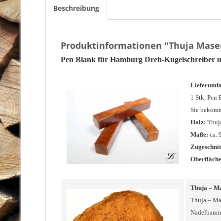
Beschreibung
Produktinformationen "Thuja Maser
Pen Blank für Hamburg Dreh-Kugelschreiber u
Lieferumf
1 Stk. Pen 
Sie bekomm
Holz:
Thuj
Maße:
ca. 
Zugeschnit
Oberfläche
Thuja – M
Thuja – Ma
Nadelbaum, 