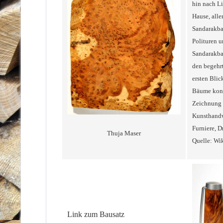
hin nach Li
Hause, alle
Sandarakba
Polituren u
Sandarakbau
den begehr
ersten Bli
Bäume konti
Zeichnung u
Kunsthandwe
Furniere, D
Thuja Maser
Quelle: Wik
Link zum Bausatz