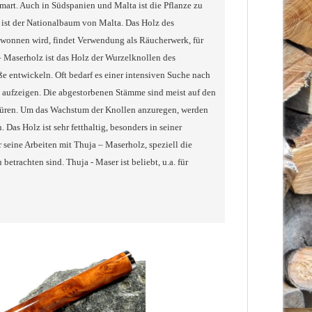
art. Auch in Südspanien und Malta ist die Pflanze zu
m ist der Nationalbaum von Malta. Das Holz des
ewonnen wird, findet Verwendung als Räucherwerk, für
– Maserholz ist das Holz der Wurzelknollen des
 entwickeln. Oft bedarf es einer intensiven Suche nach
 aufzeigen. Die abgestorbenen Stämme sind meist auf den
spüren. Um das Wachstum der Knollen anzuregen, werden
Das Holz ist sehr fetthaltig, besonders in seiner
 seine Arbeiten mit Thuja – Maserholz, speziell die
trachten sind. Thuja - Maser ist beliebt, u.a. für