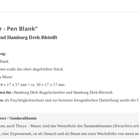
 - Pen Blank"
nd Hamburg Dreh-Bleistift
ang:
Blank.
en exakt das oben abgebildete Stück.
a Maser
94 x 17 x 17 mm + ca. 30 x 17 x 17 mm
ten für:
Hamburg Dreh-Kugelschreiber und Hamburg Dreh-Bleistift.
n:
als Feuchtigkeitsschutz und zur besseren fotografischen Darstellung wurde die 
aser / Sandarakbaum
ser, auch Thuya – Maser, wird das Wurzelholz des Sandarakbaumes (
Tetraclinis art
eine Zypressenart, ist als Strauch und als Baum mit einer Wuchshöhe von meist se