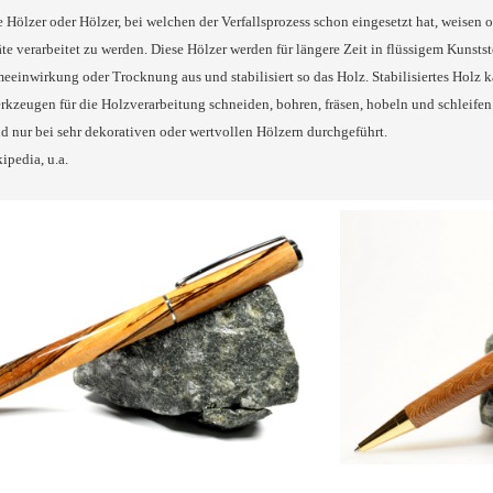
 Hölzer oder Hölzer, bei welchen der Verfallsprozess schon eingesetzt hat, weisen of
te verarbeitet zu werden. Diese Hölzer werden für längere Zeit in flüssigem Kunstst
einwirkung oder Trocknung aus und stabilisiert so das Holz. Stabilisiertes Holz k
rkzeugen für die Holzverarbeitung schneiden, bohren, fräsen, hobeln und schleifen. 
 nur bei sehr dekorativen oder wertvollen Hölzern durchgeführt.
ipedia, u.a.