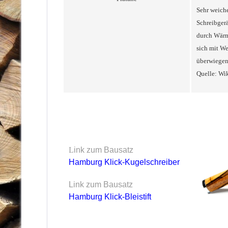
Sehr weiche
Schreibgerä
durch Wärme
sich mit We
überwiegend
Quelle: Wik
L
ink zum Bausatz
Hamburg Klick-Kugelschreiber
Link zum Bausatz
Hamburg Klick-Bleistift