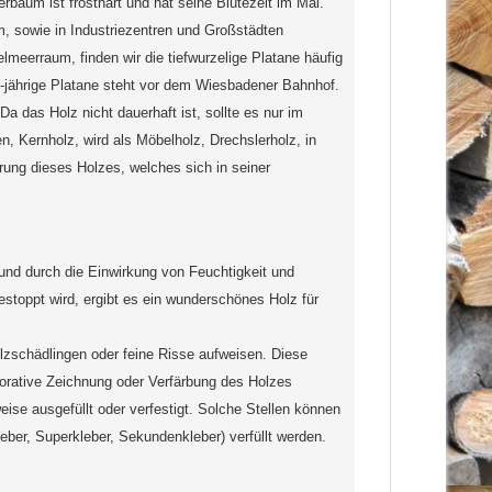
rbaum ist frosthart und hat seine Blütezeit im Mai.
, sowie in Industriezentren und Großstädten
elmeerraum, finden wir die tiefwurzelige Platane häufig
00-jährige Platane steht vor dem Wiesbadener Bahnhof.
a das Holz nicht dauerhaft ist, sollte es nur im
n, Kernholz, wird als Möbelholz, Drechslerholz, in
ung dieses Holzes, welches sich in seiner
 und durch die Einwirkung von Feuchtigkeit und
estoppt wird, ergibt es ein wunderschönes Holz für
lzschädlingen oder feine Risse aufweisen. Diese
korative Zeichnung oder Verfärbung des Holzes
weise ausgefüllt oder verfestigt. Solche Stellen können
ber, Superkleber, Sekundenkleber) verfüllt werden.