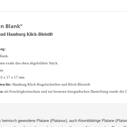
en Blank"
nd Hamburg Klick-Bleistift
ang:
Blank.
en exakt das oben abgebildete Stück.
ane
93 x 17 x 17 mm
ten für:
Hamburg Klick-Kugelschreiber und Klick-Bleistift
n:
als Feuchtigkeitsschutz und zur besseren fotografischen Darstellung wurde die O
s heimisch gewordene Platane (
Platanus
), auch Ahornblättrige Platane (
Platan