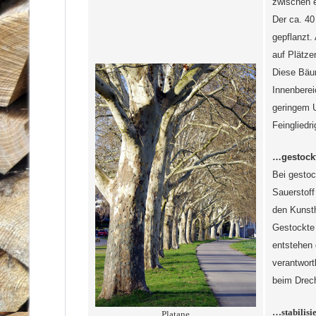
zwischen e
Der ca. 40
gepflanzt.
auf Plätze
Diese Bäum
Innenberei
geringem U
Feingliedr
…gestock
Bei gestoc
Sauerstoff
den Kunsth
Gestockte 
entstehen 
verantwort
beim Drech
…stabilisie
Platane