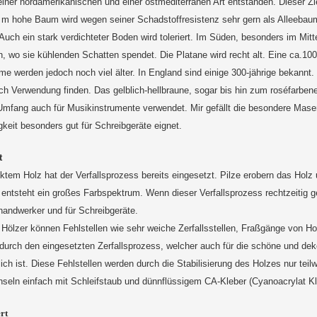
iner nordamerikanischen und einer ostmediterranen Art entstanden. Dieser Zie
 m hohe Baum wird wegen seiner Schadstoffresistenz sehr gern als Alleebaum
 Auch ein stark verdichteter Boden wird toleriert. Im Süden, besonders im Mitt
n, wo sie kühlenden Schatten spendet. Die Platane wird recht alt. Eine ca.1
e werden jedoch noch viel älter. In England sind einige 300-jährige bekannt. D
ch Verwendung finden. Das gelblich-hellbraune, sogar bis hin zum roséfarbene
mfang auch für Musikinstrumente verwendet. Mir gefällt die besondere Maser
igkeit besonders gut für Schreibgeräte eignet.
t
ktem Holz hat der Verfallsprozess bereits eingesetzt. Pilze erobern das Holz
 entsteht ein großes Farbspektrum. Wenn dieser Verfallsprozess rechtzeitig g
andwerker und für Schreibgeräte.
Hölzer können Fehlstellen wie sehr weiche Zerfallsstellen, Fraßgänge von Ho
durch den eingesetzten Zerfallsprozess, welcher auch für die schöne und de
lich ist. Diese Fehlstellen werden durch die Stabilisierung des Holzes nur teil
seln einfach mit Schleifstaub und dünnflüssigem CA-Kleber (Cyanoacrylat Kle
rt