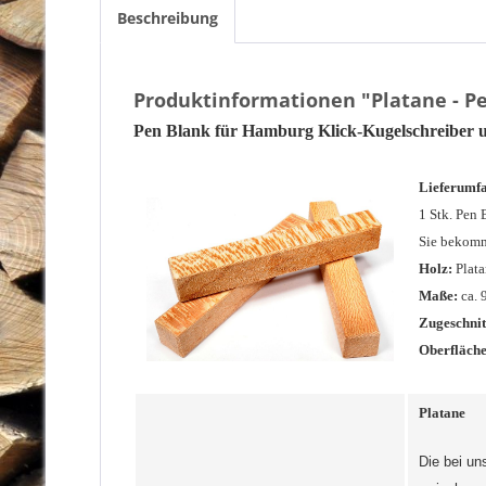
Beschreibung
Produktinformationen "Platane - P
P
en Blank für Hamburg Klick-Kugelschreiber u
Lieferumf
1 Stk. Pen 
Sie bekomm
Holz:
Plat
Maße:
ca. 
Zugeschnit
Oberfläche
Platane
Die bei un