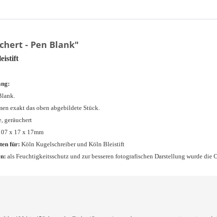
chert - Pen Blank"
istift
ang:
Blank.
en exakt das oben abgebildete Stück.
, geräuchert
 107 x 17 x 17mm
ten für:
Köln Kugelschreiber und Köln Bleistift
n:
als Feuchtigkeitsschutz und zur besseren fotografischen Darstellung wurde die O