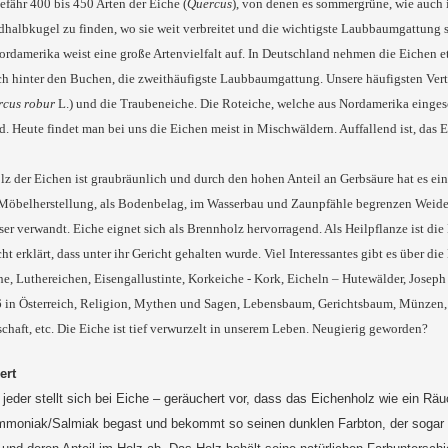
efähr 400 bis 450 Arten der Eiche (
Quercus
), von denen es sommergrüne, wie auch
dhalbkugel zu finden, wo sie weit verbreitet und die wichtigste Laubbaumgattung s
rdamerika weist eine große Artenvielfalt auf. In Deutschland nehmen die Eichen 
ch hinter den Buchen, die zweithäufigste Laubbaumgattung. Unsere häufigsten Vertr
rcus robur
L.) und die Traubeneiche. Die Roteiche, welche aus Nordamerika eingesc
. Heute findet man bei uns die Eichen meist in Mischwäldern. Auffallend ist, das 
z der Eichen ist graubräunlich und durch den hohen Anteil an Gerbsäure hat es ein
r Möbelherstellung, als Bodenbelag, im Wasserbau und Zaunpfähle begrenzen Weiden
ser verwandt. Eiche eignet sich als Brennholz hervorragend. Als Heilpflanze ist di
cht erklärt, dass unter ihr Gericht gehalten wurde. Viel Interessantes gibt es über d
he, Luthereichen, Eisengallustinte, Korkeiche - Kork, Eicheln – Hutewälder, Jos
6 in Österreich, Religion, Mythen und Sagen, Lebensbaum, Gerichtsbaum, Münzen, E
chaft, etc. Die Eiche ist tief verwurzelt in unserem Leben. Neugierig geworden?
ert
 jeder stellt sich bei Eiche – geräuchert vor, dass das Eichenholz wie ein Rä
Ammoniak/Salmiak begast und bekommt so seinen dunklen Farbton, der sogar 