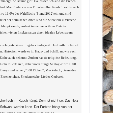
 immergrüne Bäume gibt. Hauptsächlich sind die Eichen
ind. Man findet sie von Eurasien über Nordafrika bis nach
etwa 11,6% der Waldfläche (Stand 2012) ein und sind
eter der heimischen Arten sind die Stieleiche (Deutsche
hleppt wurde, erobert immer mehr ihren Platz in
Eichen vielen Insektenarten einen idealen Lebensraum
e sehr gute Verrottungsbeständigkeit. Das Hartholz findet
. Historisch wurde es im Haus- und Schiffbau, wie auch
e Eiche auch bekannt. Zudem hat sie religiöse Bedeutung,
ie Eiche zu erfahren, daher noch einige Schlagworte: 1000-
eph Beuys und seine „7000 Eichen“, Muckefuck, Baum des
hrenzeichen, Friedenseiche, Lieder, Gerberei,
ucherfisch im Rauch hängt. Dem ist nicht so. Das Holz
Schwarz werden kann. Der Farbton hängt von der