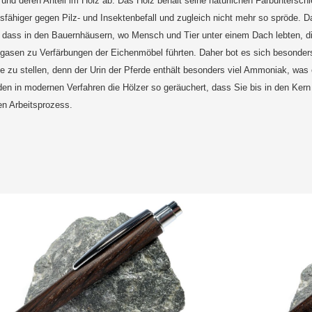
und deren Anteil im Holz ab. Das Holz behält seine natürlichen Farbuntersch
sfähiger gegen Pilz- und Insektenbefall und zugleich nicht mehr so spröde. 
e, dass in den Bauernhäusern, wo Mensch und Tier unter einem Dach lebten, d
sen zu Verfärbungen der Eichenmöbel führten. Daher bot es sich besonders
le zu stellen, denn der Urin der Pferde enthält besonders viel Ammoniak, was
en in modernen Verfahren die Hölzer so geräuchert, dass Sie bis in den Ker
en Arbeitsprozess.