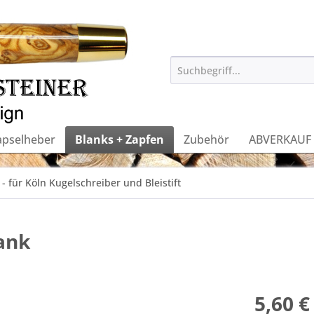
apselheber
Blanks + Zapfen
Zubehör
ABVERKAUF
- für Köln Kugelschreiber und Bleistift
lank
5,60 €