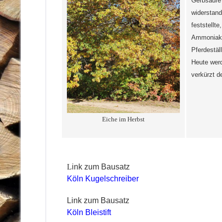
Gerbsäure 
widerstand
feststellt
Ammoniakga
Pferdestäl
Heute werd
verkürzt d
Eiche im Herbst
L
ink zum Bausatz
Köln Kugelschreiber
Link zum Bausatz
Köln Bleistift