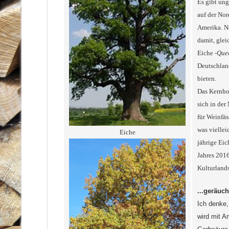
Es gibt ung
auf der Nor
Amerika. No
damit, glei
Eiche -
Que
Deutschland
bieten.
Das Kernhol
sich in de
für Weinfäs
was viellei
Eiche
jährige Eic
Jahres 201
Kulturlands
...geräuch
Ich denke,
wird mit 