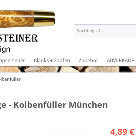
apselheber
Blanks + Zapfen
Zubehör
ABVERKAUF
lbenfüller
e - Kolbenfüller München
4,89 €