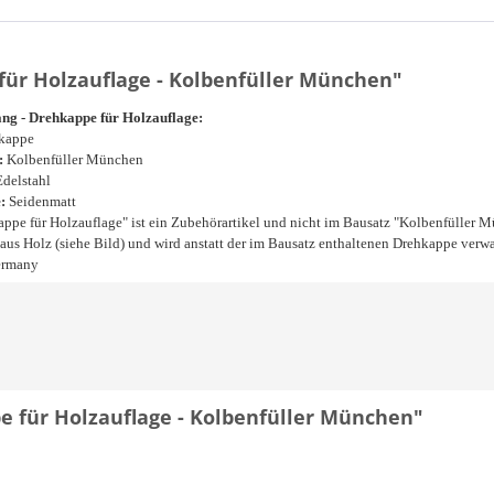
ür Holzauflage - Kolbenfüller München"
ng - Drehkappe für Holzauflage:
hkappe
:
Kolbenfüller München
delstahl
:
Seidenmatt
ppe für Holzauflage" ist ein Zubehörartikel und nicht im Bausatz "Kolbenfüller Mü
us Holz (siehe Bild) und wird anstatt der im Bausatz enthaltenen Drehkappe verw
ermany
e für Holzauflage - Kolbenfüller München"