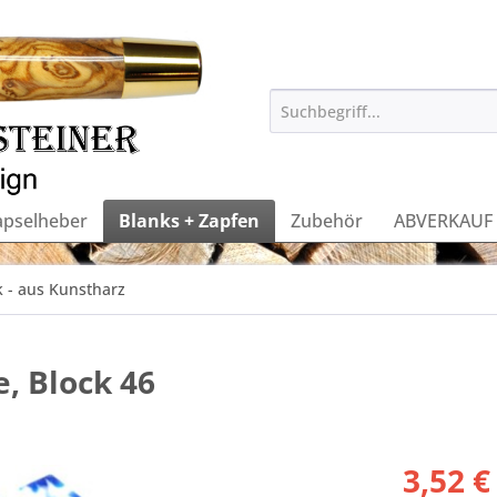
apselheber
Blanks + Zapfen
Zubehör
ABVERKAUF
k - aus Kunstharz
, Block 46
3,52 €