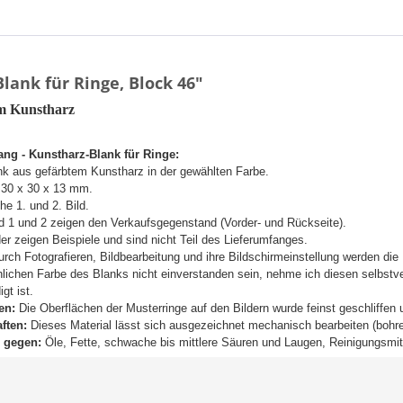
ank für Ringe, Block 46"
em Kunstharz
ang - Kunstharz-Blank für Ringe:
nk aus gefärbtem Kunstharz in der gewählten Farbe.
 30 x 30 x 13 mm.
he 1. und 2. Bild.
d 1 und 2 zeigen den Verkaufsgegenstand (Vorder- und Rückseite).
der zeigen Beispiele und sind nicht Teil des Lieferumfanges.
rch Fotografieren, Bildbearbeitung und ihre Bildschirmeinstellung werden die 
hlichen Farbe des Blanks nicht einverstanden sein, nehme ich diesen selbstve
gt ist.
en:
Die Oberflächen der Musterringe auf den Bildern wurde feinst geschliffen u
ften:
Dieses Material lässt sich ausgezeichnet mechanisch bearbeiten (bohren,
 gegen:
Öle, Fette, schwache bis mittlere Säuren und Laugen, Reinigungsmit