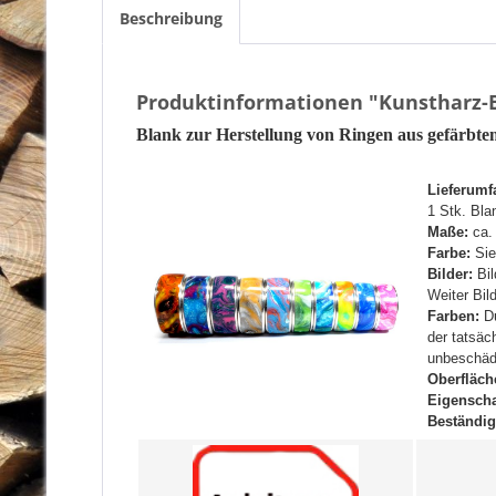
Beschreibung
Produktinformationen "Kunstharz-Bl
Blank zur Herstellung von Ringen aus gefärbt
Lieferumf
1 Stk. Bla
Maße:
ca.
Farbe:
Sie
Bilder:
Bil
Weiter Bil
Farben:
Du
der tatsäc
unbeschädi
Oberfläch
Eigenscha
Beständig