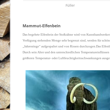
Füller
Mammut-Elfenbein
Das begehrte Elfenbein der Stoßzähne wird von Kunsthandwerkern be
Verfügung stehenden Menge sehr begrenzt sind, werden für schöne
„Jahresringe“ aufgespaltet und von Rissen durchzogen.
Das Elfen
Durch sein Alter und den unterschiedlichen Temperatureinflüssen
größeren Temperatur- oder Luftfeuchtigkeitsschwankungen ausgese