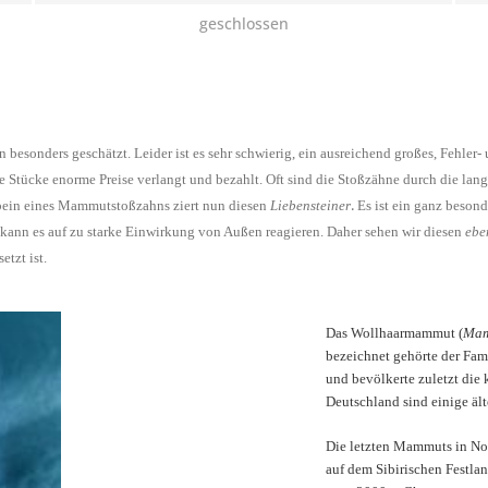
geschlossen
sonders geschätzt. Leider ist es sehr schwierig, ein ausreichend großes, Fehler- u
 Stücke enorme Preise verlangt und bezahlt. Oft sind die Stoßzähne durch die lan
.
bein eines Mammutstoßzahns ziert nun diesen
Liebensteiner
Es ist ein ganz beson
 kann es auf zu starke Einwirkung von Außen reagieren. Daher sehen wir diesen
ebe
tzt ist.
Das Wollhaarmammut (
Mam
bezeichnet gehörte der Fami
und bevölkerte zuletzt die
Deutschland sind einige äl
Die letzten Mammuts in No
auf dem Sibirischen Festlan