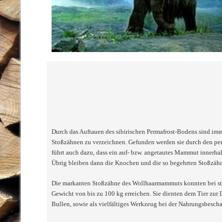
Durch das Auftauen des sibirischen Permafrost-Bodens sind im
Stoßzähnen zu verzeichnen. Gefunden werden sie durch den pe
führt auch dazu, dass ein auf- bzw. angetautes Mammut innerhalb
Übrig bleiben dann die Knochen und die so begehrten Stoßzäh
Die markanten Stoßzähne des Wollhaarmammuts konnten bei sta
Gewicht von bis zu 100 kg erreichen. Sie dienten dem Tier zur
Bullen, sowie als vielfältiges Werkzeug bei der Nahrungsbescha