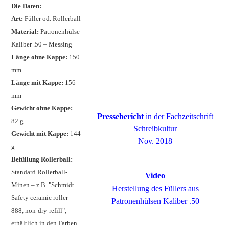
Die Daten:
Art:
Füller od. Rollerball
Material:
Patronenhülse
Kaliber .50 – Messing
Länge ohne Kappe:
150
mm
Länge mit Kappe:
156
mm
Gewicht ohne Kappe:
Pressebericht
in der Fachzeitschrift
82 g
Schreibkultur
Gewicht mit Kappe:
144
Nov. 2018
g
Befüllung Rollerball:
Standard Rollerball-
Video
Minen – z.B. "Schmidt
Herstellung des Füllers aus
Safety ceramic roller
Patronenhülsen Kaliber .50
888, non-dry-refill",
erhältlich in den Farben